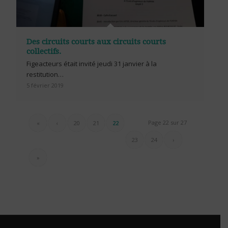
Des circuits courts aux circuits courts
collectifs.
Figeacteurs était invité jeudi 31 janvier à la
restitution…
5 février 2019
Page 22 sur 27
«
‹
20
21
22
23
24
›
»