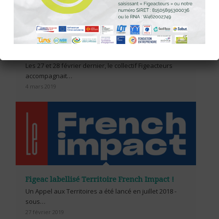
Territoire Zéro chômeur de longue durée:
l’expérience de Prémery
Les 27 et 28 février dernier, le collectif Figeacteurs
accompagnait…
4 mars 2019
Figeac labellisé Territoire French Impact !
Un Appel aux Territoires a été lancé en juillet 2018 -
sous…
27 février 2019