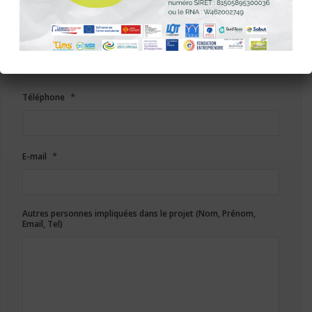
Code postal
*
Téléphone
*
E-mail
Autres personnes impliquées dans le projet (Nom, Prénom,
Email, Tel)