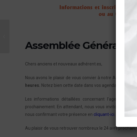
Nouveau parcours
d’accompagnement de
Assemblée Générale F
projets
Chers anciens et nouveaux adhérent.es,
Nous avons le plaisir de vous convier à notre Assemblée 
heures.
Notez bien cette date dans vos agendas, car votre
Les informations détaillées concernant l’agenda de la
prochainement. En attendant, nous vous invitons chaleur
nous confirmant votre présence en
cliquant-ici.
Au plaisir de vous retrouver nombreux le 24 avril prochain.