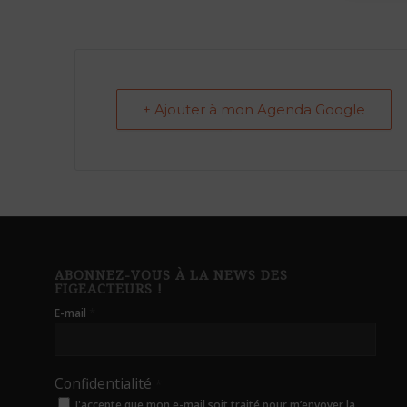
+ Ajouter à mon Agenda Google
ABONNEZ-VOUS À LA NEWS DES
FIGEACTEURS !
*
E-mail
Confidentialité
*
J'accepte que mon e-mail soit traité pour m’envoyer la