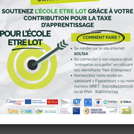
igeacteurs
générale annuelle qui se tiendra
le jeudi 24 avril prochain à 17
 présence est précieuse pour nous !
 journée et les modalités pratiques vous parviendront très
eusement à nous faire part de votre intention de participer en