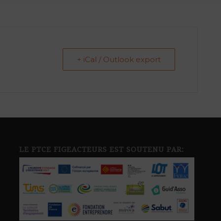
+ iCal / Outlook export
LE PTCE FIGEACTEURS EST SOUTENU PAR: