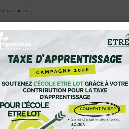
professionnel.les.
association Figeacteurs
e parcours de Pré-qualification (3 mois)
+ iCal / Outlook export