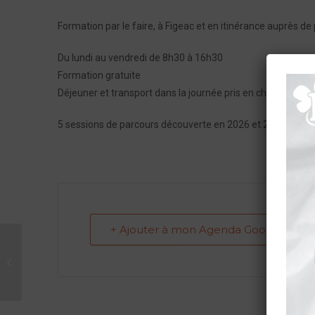
Formation par le faire, à Figeac et en itinérance auprès de 
Du lundi au vendredi de 8h30 à 16h30
Formation gratuite
Déjeuner et transport dans la journée pris en charge par l’
5 sessions de parcours découverte en 2026 et 2 sessions d
+ Ajouter à mon Agenda Google
Formation découverte ETRE LOT –
Seconde session 2026