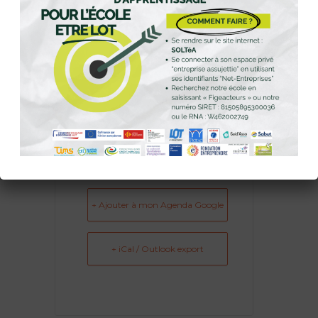
05 82
TÉLÉPHONE
92 98 38
EMAIL
solene.riaublanc@
figeacteurs.fr
+ Ajouter à mon Agenda Google
+ iCal / Outlook export