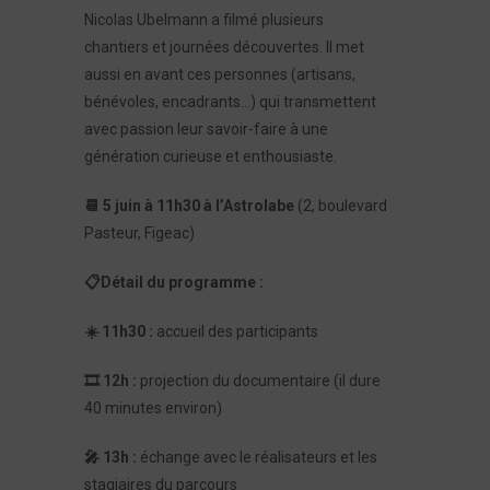
Nicolas Ubelmann a filmé plusieurs
chantiers et journées découvertes. Il met
aussi en avant ces personnes (artisans,
bénévoles, encadrants…) qui transmettent
avec passion leur savoir-faire à une
génération curieuse et enthousiaste.
📆
5 juin à 11h30 à l’Astrolabe
(2, boulevard
Pasteur, Figeac)
📋Détail du programme :
☀
️ 11h30 :
accueil des participants
🎞
️ 12h :
projection du documentaire (il dure
40 minutes environ)
🎤 13h :
échange avec le réalisateurs et les
stagiaires du parcours