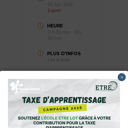
05 Juin 2026
Expiré!
HEURE
11 h 30 min - 13 h
30 min
PLUS D'INFOS
Lire la suite
LIEU
×
L'Astrolabe
Figeac
ORGANISATEUR
FIGEACTEURS