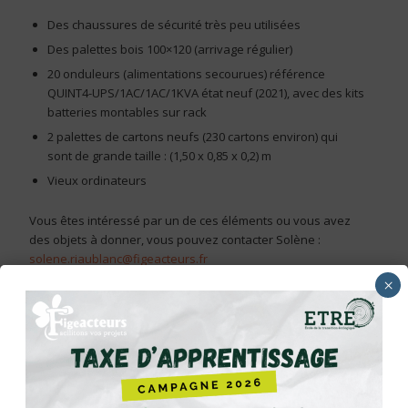
Des chaussures de sécurité très peu utilisées
Des palettes bois 100×120 (arrivage régulier)
20 onduleurs (alimentations secourues) référence
QUINT4-UPS/1AC/1AC/1KVA état neuf (2021), avec des kits
batteries montables sur rack
2 palettes de cartons neufs (230 cartons environ) qui
sont de grande taille : (1,50 x 0,85 x 0,2) m
Vieux ordinateurs
Vous êtes intéressé par un de ces éléments ou vous avez
des objets à donner, vous pouvez contacter Solène :
solene.riaublanc@figeacteurs.fr
×
ABONNEZ-VOUS À LA NEWS DES