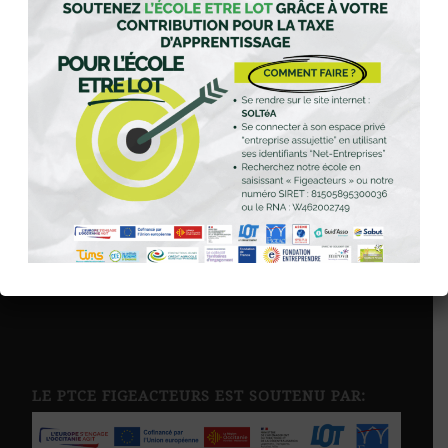
FIGEACTEURS !
E-mail
*
Confidentialité
*
J'accepte que mon e-mail soit traité pour
m’envoyer la lettre d'information
conformément à notre politique de
confidentialité.
LE PTCE FIGEACTEURS EST SOUTENU PAR: