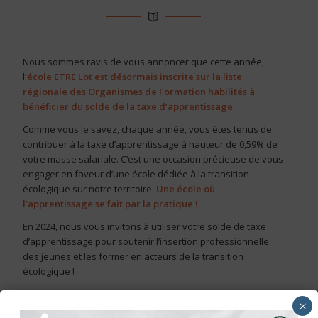
Nous sommes ravis de vous annoncer que cette année,
l
’école ETRE Lot est désormais inscrite sur la liste
régionale des Organismes de Formation habilités à
bénéficier du solde de la taxe d’apprentissage.
Comme vous le savez, chaque année, vous êtes tenus de
contribuer à la taxe d’apprentissage à hauteur de 0,59% de
votre masse salariale. C’est une occasion précieuse de vous
engager en faveur d’une école dédiée à la transition
écologique sur notre territoire.
Une école où
l’apprentissage se fait par la pratique !
En 2024, nous vous invitons à utiliser votre solde de taxe
d’apprentissage pour soutenir l’insertion professionnelle
des jeunes et les former en acteurs de la transition
écologique !
Pour nous soutenir, c’est assez simple :
×