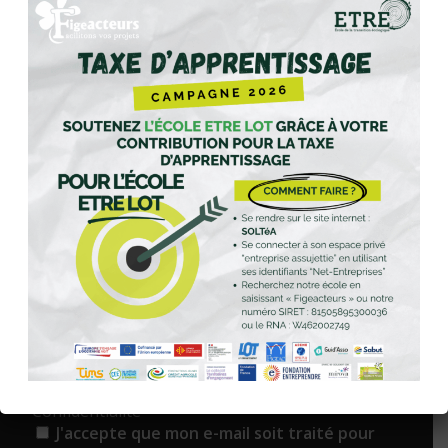
Rendez-vous sur la plateforme officielle
SOLTéA
,
dédiée à la répartition de la taxe d’apprentissage.
Connectez-vous à votre espace privé « Entreprise
assujettie » en utilisant vos identifiants Net-Entreprises.
Recherchez notre école en saisissant « Figeacteurs » ou
notre numéro SIRET : 81505895300028.
ABONNEZ-VOUS À LA NEWS DES
FIGEACTEURS !
E-mail
*
Confidentialité
*
J'accepte que mon e-mail soit traité pour