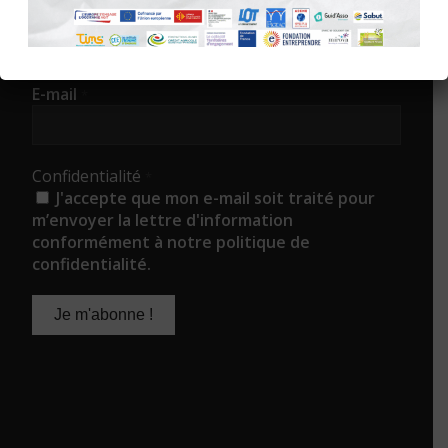
ABONNEZ-VOUS À LA NEWS DES
FIGEACTEURS !
E-mail
*
Confidentialité
*
J'accepte que mon e-mail soit traité pour
m’envoyer la lettre d'information
conformément à notre politique de
confidentialité.