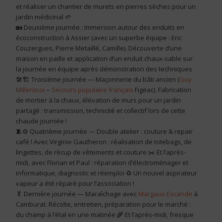
et réaliser un chantier de murets en pierres sèches pour un
jardin médicinal 🌱
🏡 Deuxième journée : Immersion autour des enduits en
écoconstruction à Assier (avec un superbe équipe : Eric
Couzergues, Pierre Metaillé, Camille). Découverte d’une
maison en paille et application d’un enduit chaux-sable sur
la journée en équipe après démonstration des techniques
🛠️🏗️ Troisième journée — Maçonnerie du bâti ancien (
Guy
Millerioux
–
Secours populaire français
Figeac). Fabrication
de mortier à la chaux, élévation de murs pour un jardin
partagé : transmission, technicité et collectif lors de cette
chaude journée !
🧵⚙️ Quatrième journée — Double atelier : couture & repair
café ! Avec Virginie Gautheron : réalisation de totebags, de
lingettes, de récup de vêtements et couture ✂️ Et l’après-
midi, avec Florian et Paul : réparation d’électroménager et
informatique, diagnostic et réemploi ♻️ Un nouvel aspirateur
vapeur a été réparé pour l’association !
🥬 Dernière journée — Maraîchage avec
Margaux Escande
à
Camburat. Récolte, entretien, préparation pour le marché :
du champ à l’étal en une matinée 🌾 Et l’après-midi, fresque