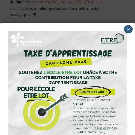
du climat avec
Astrid LANGHADE
(
ASSOCIATION LES
LUCIOLES
) pour relier gestes concrets et transition
écologique ! 🌍
Un immense merci à tous les intervenant·es passionné·es,
×
aux partenaires et aux stagiaires pour leur énergie et leur
implication !
Il va de soi que rien de tout ça ne serait possible sans nos
partenaires et nos financeurs dans cette aventure collective
:
Fonds Social Européen (FSE)
/
La Région Occitanie /
Pyrénées-Méditerranée
/ @Le fond’action jeunes
Crédit
Agricole Nord Midi-Pyrénées
/
Agence Randstad Figeac
/
France Travail
/
Ville De Figeac
/
Mission Locale du Lot
/
MISSION LOCALE AVEYRON
/
Département du Lot
ainsi que
tous nos bénévoles !
On a hâte de vous croiser autour de ce projet,
L’Equipe Etre Lot,
Plume Mattio
,
Guillaume Bach
et
Lucie Mas