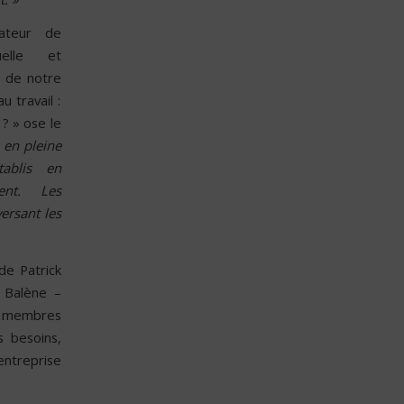
rateur de
duelle et
n de notre
 travail :
 ? » ose le
en pleine
ablis en
nt. Les
ersant les
de Patrick
e Balène –
, membres
s besoins,
entreprise