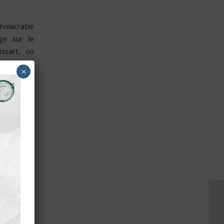
olacratie
ge sur le
ssart, ou
 étape par
×