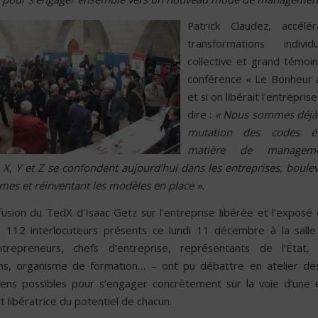
Patrick Claudez, accélé
transformations indivi
collective et grand témoi
conférence « Le Bonheur au
et si on libérait l’entreprise
dire :
« Nous sommes déjà 
mutation des codes ét
matière de manageme
 X, Y et Z se confondent aujourd’hui dans les entreprises, boulev
es et réinventant les modèles en place ».
fusion du TedX d’Isaac Getz sur l’entreprise libérée et l’exposé 
s 112 interlocuteurs présents ce lundi 11 décembre à la sall
entrepreneurs, chefs d’entreprise, représentants de l’État
ons, organisme de formation… – ont pu débattre en atelier de
ens possibles pour s’engager concrètement sur la voie d’une 
 libératrice du potentiel de chacun.