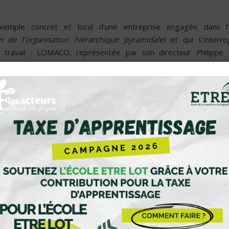
emple concret et local d’une entreprise engagée dans l’h
n de l’organisation hiérarchique pyramidale)
et qui s’interro
 travail : LOMACO, représentée par son directeur Philippe I
 entreprise « préhistorique » avait su depuis plusieurs années,
ienter vers un nouveau modèle de management.
r y parvenir ? Selon Patrick Claudez :
ger sur le long terme en
ant des résultats rapides et
es conditions du bonheur au
 investir sur l’humain,
er les moments de vraie rencontre,
n place un leadership libérateur.