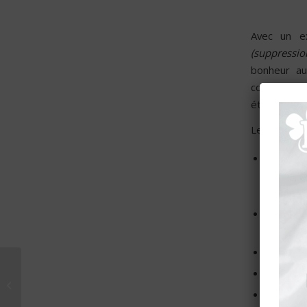
Avec un ex
(suppressio
bonheur au
comment une
étape, s’or
Les clés pou
S’enga
recherch
visibles,
Créer l
travail,
Parier et
LUNDI 11 DÉCEMBRE :
Multipli
LE BONHEUR AU
Mettre e
TRAVAIL… et si on