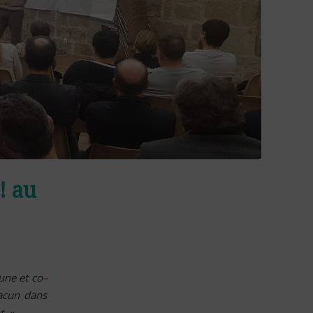
! au
une et co
–
hacun dans
. »