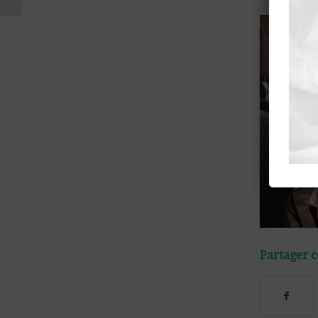
libérait l&rsqu...
Partager c