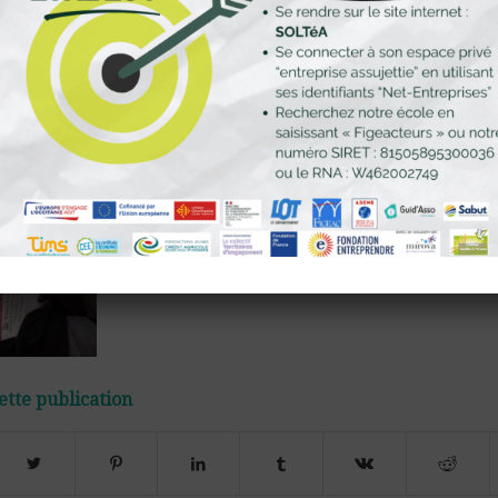
Merci à toutes les acteurs locaux qui ont fa
évènement une réussite ainsi qu’à nos intervenants.
Tous ont pu découvrir ou approfondir les missio
par Figeacteurs avec une première partie de soi
aux actions du PTCE sur le territoire: coopérat
entreprises, alimentation territoriale, énergies ren
mutualisées… et déguster des produits locaux pou
cet événement… HEUREUX!
ette publication