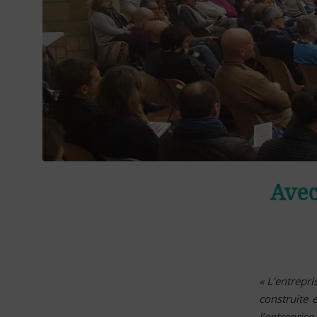
Avec
« L’entrepr
construite 
l’entrepris