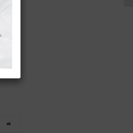
it de cet
ns portées
rée dédiée
ion inter-
ouvelables
r clôturer