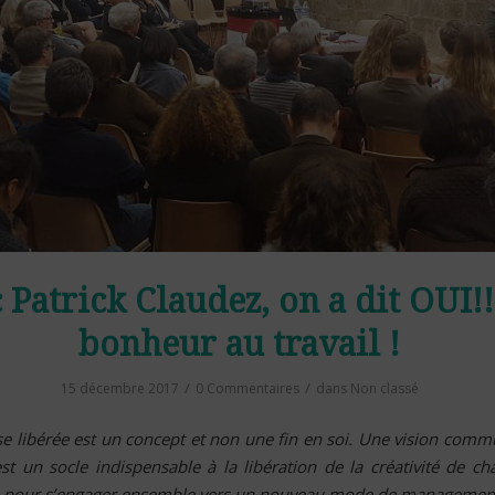
 Patrick Claudez, on a dit OUI!!
bonheur au travail !
/
/
15 décembre 2017
0 Commentaires
dans
Non classé
ise libérée est un concept et non une fin en soi. Une vision comm
est un socle indispensable à la libération de la créativité de c
e, pour s’engager ensemble vers un nouveau mode de management