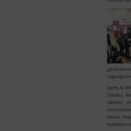
générations
organigramm
Après la dif
Claudez, le
salariés, 
d’associati
envies, moy
humaniste et