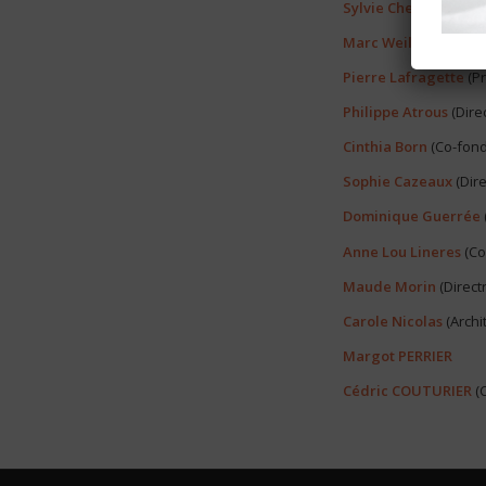
Sylvie Chevalier
–
Se
Marc Weiler
–
Trésor
Pierre
Lafragette
(Pr
Philippe Atrous
(Dire
Cinthia Born
(Co-fond
Sophie
Cazeaux
(Dire
Dominique
Guerrée
Anne Lou
Lineres
(Co
Maude Morin
(Directr
Carole Nicolas
(Archi
Margot PERRIER
Cédric COUTURIER
(