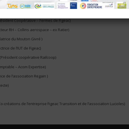
crétaire
(Consultante – ex directrice Regain)
ier
(Expert comptable Cbt Acom)
ésident Coopérative – Fermes de Figeac)
cteur RH – Collins aerospace – ex Ratier)
atrice du Mouton Givré )
ctrice de l’IUT de Figeac)
(Président coopérative Railcoop)
mptable – Acom Expertise)
ice de l’association Regain )
tecte)
Co-créations de l’entreprise Figeac Transition et de l’association Lucioles)