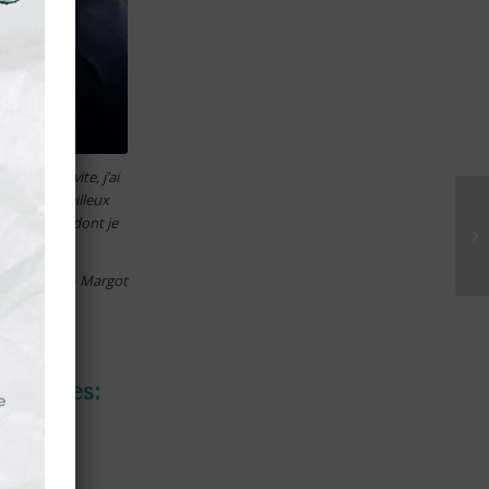
18. Très vite, j’ai
ppe de merveilleux
s un groupe dont je
– Margot
4 membres: