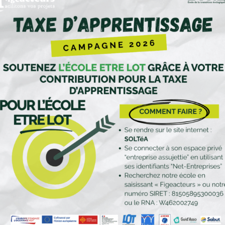
du Lot et plus particulièrement de Figeac, nous y debarquons en famille en 20
n territoire engagé. Ce réseau associatif, citoyen et d’entreprises qui dévelo
d’inspiration. Intégrer le CA de Figeacteur, c’est la chance de m’investir dan
es rêves.
 d’Administration est désormais composé de 1
ident
(Chef entreprise )
ice
Président
(Retraité – ex directeur Apeai)