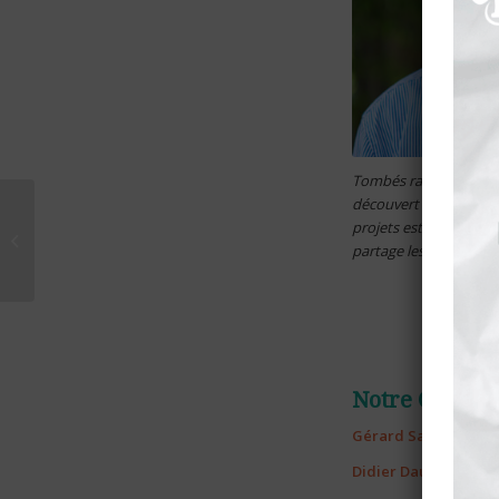
Tombés raides dingues 
découvert la force d’u
À Figeacteurs, on est
projets est une source 
un incubateur de
partage les valeurs et l
projets – La dépêche
11/07/...
Notre Conseil
Gérard Sabut
–
Prés
Didier Dautriche
–
V