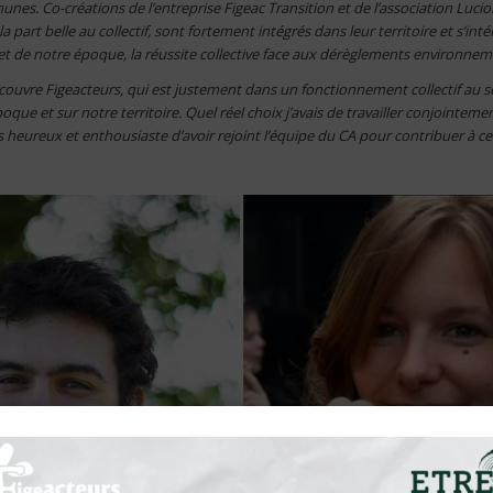
nes. Co-créations de l’entreprise Figeac Transition et de l’association Luciol
 la part belle au collectif, sont fortement intégrés dans leur territoire et s’int
et de notre époque, la réussite collective face aux dérèglements environne
découvre Figeacteurs, qui est justement dans un fonctionnement collectif au se
que et sur notre territoire. Quel réel choix j’avais de travailler conjointeme
ès heureux et enthousiaste d’avoir rejoint l’équipe du CA pour contribuer à cet