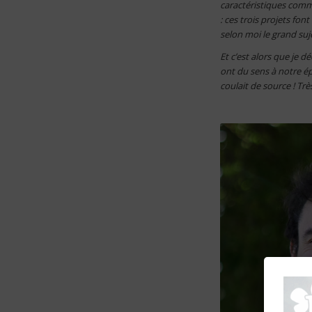
caractéristiques commu
: ces trois projets font
selon moi le grand suj
Et c’est alors que je 
ont du sens à notre épo
coulait de source ! Tr