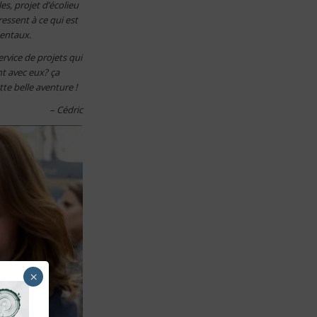
es, projet d’écolieu
éressent à ce qui est
mentaux.
rvice de projets qui
nt avec eux? ça
te belle aventure !
– Cédric
×