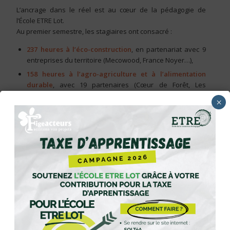
L’ancrage dans le réel est au cœur de la pédagogie de
l’École ETRE Lot.
Au premier semestre, les stagiaires ont consacré :
237 heures à l’éco-construction
, en partenariat avec 9
entreprises du territoire (Mecowood, France Noyer…),
158 heures à l’agro-agriculture et à l’alimentation
durable
, avec 19 partenaires (Cœur de Forêt, Les
Paturins, Regain, GAEC de l’Horizon…).
×
Les jeunes ont aussi contribué à des
réalisations concrètes
et collectives
: composteurs, signalétique pour le festival
Fijazz, vélo parade… autant de projets fédérateurs qui leur
permettent de donner du sens à leurs apprentissages.
Des perspectives pour la suite :
Ce premier semestre 2025 démontre que l’École ETRE Lot est
bien plus qu’un lieu de formation : c’est un espace de
remobilisation, d’expérimentation et de transmission
au
service des jeunes et du territoire.
L’école souhaite désormais approfondir certains axes,