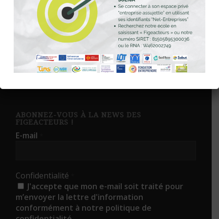
notamment la transformation alimentaire et les ateliers
cuisine, mais aussi développer des chantiers plus longs et
qualifiants pour favoriser encore davantage la montée en
compétences.
ABONNEZ-VOUS À LA NEWS DES
FIGEACTEURS !
E-mail
*
Confidentialité
*
J'accepte que mon e-mail soit traité pour
m’envoyer la lettre d'information
conformément à notre politique de
confidentialité.