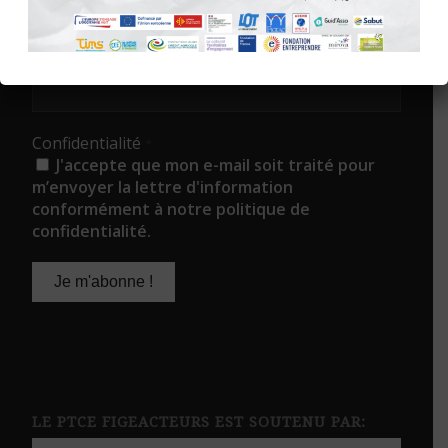
ABONNEZ-VOUS À LA NEWS DES
FIGEACTEURS !
E-mail
*
Confidentialité
*
J'accepte que mon e-mail soit traité pour
m’envoyer la lettre d'information
conformément à notre politique de
confidentialité.
LE PTCE FIGEACTEURS EST SOUTENU PAR: