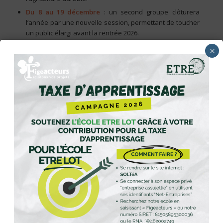
Du 8 au 19 décembre
: un second groupe clôturera
l’année par une nouvelle session, permettant de toucher
un public élargi avant la rentrée 2026.
×
Ces formats intensifs, très concrets, permettent aux
participants de
découvrir en un temps court une grande
diversité de métiers
, tout en expérimentant le travail
collectif et la dynamique de groupe.
Ces parcours s’appuient sur un
réseau de partenaires
locaux engagés
: entreprises d’éco-construction,
exploitations agricoles, associations et collectivités. Ils
offrent aux jeunes des mises en situation réelles et
l’opportunité de se projeter dans des métiers d’avenir, en
lien direct avec les enjeux de la
transition écologique
.