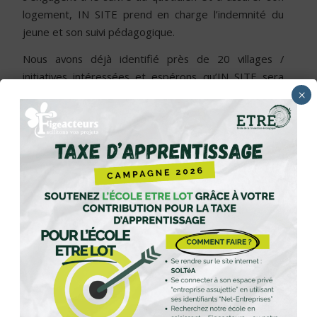
logement, IN SITE prend en charge l’indemnité du
jeune et son suivi pédagogique.
Nous avons déjà identifié près de 20 villages /
initiatives intéressées et espérons qu’IN SITE sera
bientôt présent sur notre territoire!
×
Si vous vivez dans un village de moins de 1500
habitants et que ce projet vous intéresse
contactez-
nous
.
Partager cette publication