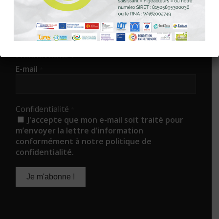
ABONNEZ-VOUS À LA NEWS DES
FIGEACTEURS !
E-mail
*
Confidentialité
*
J'accepte que mon e-mail soit traité pour
m’envoyer la lettre d'information
conformément à notre politique de
confidentialité.