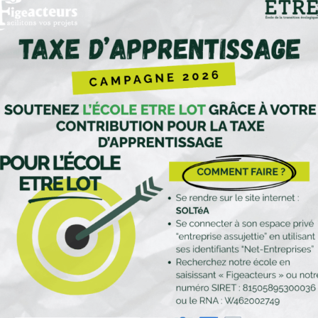
our réduire son impact carbone.
ue climat vous intéresse ?
au café associatif l’Arrosoir le vendredi matin à 10h30
aitez participer à une fresque du climat contactez-nous !