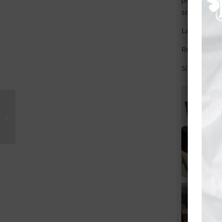
solutions p
La thématiq
Rendez-vous 
Si vous souh
Atelier de formation
Tiers Lieu : « Définir la
programmation
culturelle...