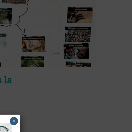
 la
 du climat
×
r atelier
rouver des