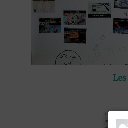
Les
Une dizaine
animée par
pour retrace