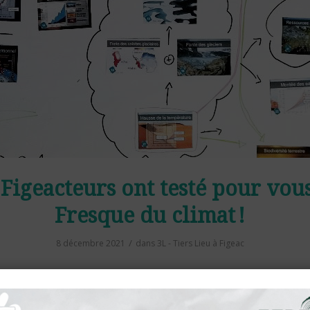
 Figeacteurs ont testé pour vous
Fresque du climat !
/
8 décembre 2021
dans
3L - Tiers Lieu à Figeac
 d’adhérents Figeacteurs s’est prêtée à l’exercice de la
fresque
 Boris Wahl et Nathalie HUMILIERE membres du réseau. Un supe
r l’impact de l’activité humaine sur le changement climatique et t