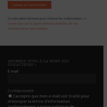
Ce site utilise Akismet pour réduire les indésirables.
En
savoir plus sur la façon dont les données de vos
commentaires sont traitées
.
ABONNEZ-VOUS À LA NEWS DES
FIGEACTEURS !
E-mail
*
Confidentialité
*
J'accepte que mon e-mail soit traité pour
m’envoyer la lettre d'information
conformément à notre politique de