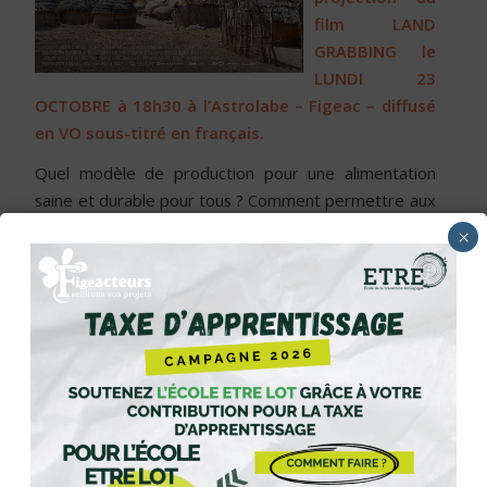
film LAND
GRABBING le
LUNDI 23
OCTOBRE
à 18h30 à l’Astrolabe – Figeac – diffusé
en VO sous-titré en français.
Quel modèle de production pour une alimentation
saine et durable pour tous ? Comment permettre aux
paysans et aux travailleurs agricoles de vivre
×
dignement ? Comment leur garantir l’accès aux
moyens nécessaires pour produire ?
Comment faire changer d’échelle les alternatives
durables ? Quelle nourriture pour demain et sous
quelle forme ?
En changeant notre regard sur le monde, la sélection
2017 ouvre de nouvelles pistes pour corriger les
incohérences du système alimentaire mondial.