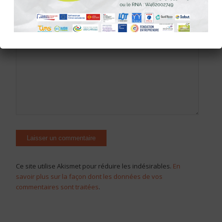
Site web
Ce site utilise Akismet pour réduire les indésirables.
En
savoir plus sur la façon dont les données de vos
commentaires sont traitées
.