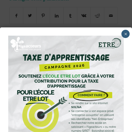
×
0
RÉPONSES
Laisser un commentaire
Rejoindre la discussion?
N’hésitez pas à contribuer !
Nom
E-mail