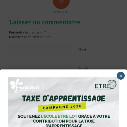
0
RÉPONSES
Laisser un commentaire
Rejoindre la discussion?
N’hésitez pas à contribuer !
Nom
E-mail
×
Site web