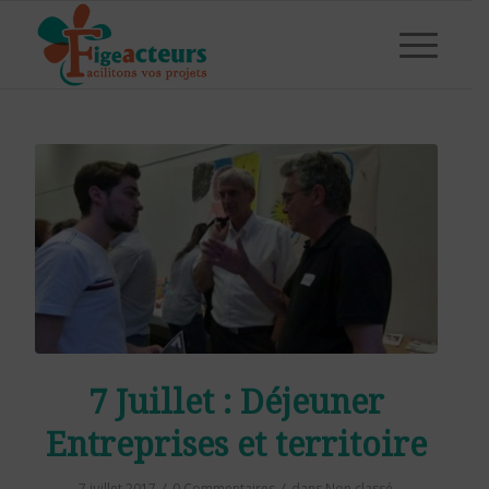
7 Juillet : Déjeuner
Entreprises et territoire
/
/
7 juillet 2017
0 Commentaires
dans
Non classé