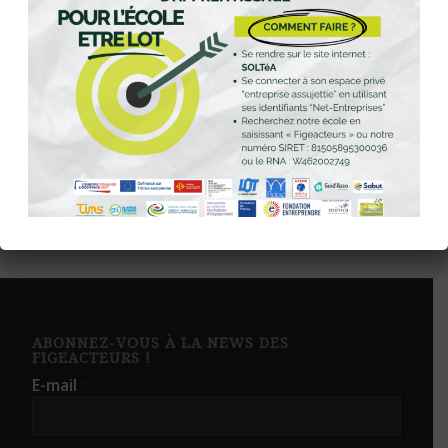
Ce site utilise Akismet pour réduire les indésirables.
En
savoir plus sur la façon dont les données de vos
commentaires sont traitées
.
ABONNEZ-VOUS À LA NEWS DES
FIGEACTEURS !
E-mail
*