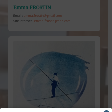
Emma FROSTIN​
Email :
emma.frostin@gmail.com
Site internet :
emma-frostin.jimdo.com​