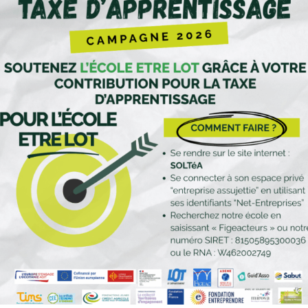
rojet consiste à développer une machine semi-automatisée capable de
ire des caissons porteurs permettant ensuite la construction de maison
que en bois avec une performance thermique passive​
le Villazon​
maxing.concept@gmail.com
​