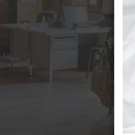
Notre p
constru
écologi
Famil
Email :
Florie Peltié