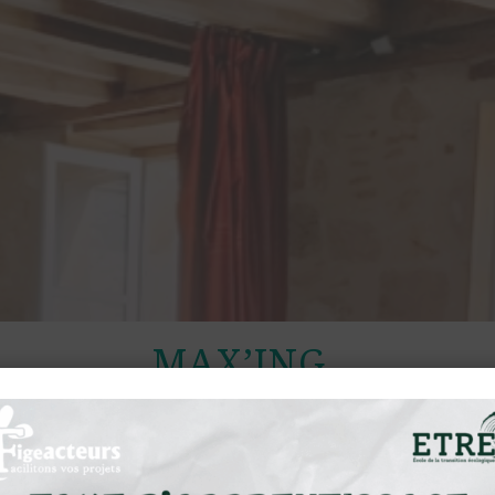
MAX’ING
Famille VILLAZON​