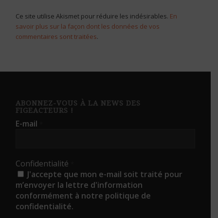
Ce site utilise Akismet pour réduire les indésirables.
En
savoir plus sur la façon dont les données de vos
commentaires sont traitées
.
ABONNEZ-VOUS À LA NEWS DES
FIGEACTEURS !
E-mail
*
Confidentialité
*
J'accepte que mon e-mail soit traité pour
m’envoyer la lettre d'information
conformément à notre politique de
confidentialité.