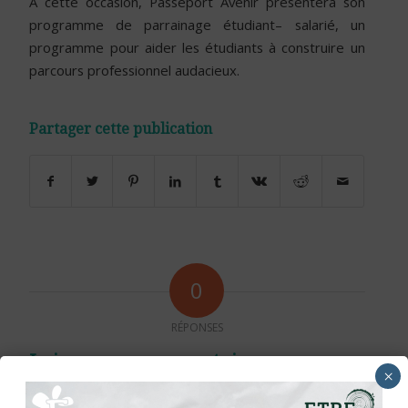
A cette occasion, Passeport Avenir présentera son
programme de parrainage étudiant– salarié, un
programme pour aider les étudiants à construire un
parcours professionnel audacieux.
Partager cette publication
0
RÉPONSES
Laisser un commentaire
×
Rejoindre la discussion?
N’hésitez pas à contribuer !