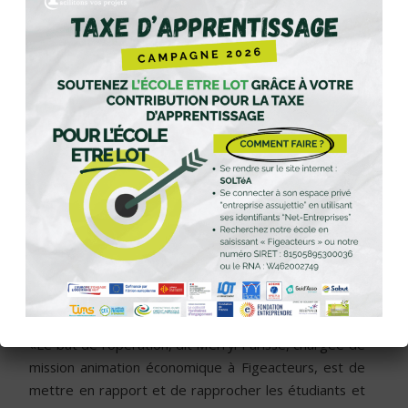
/
/
9 août 2017
0 Commentaires
dans
Passerelle étudiants
entreprises
Mardi 30 mai à l’IUT, à l’initiative de Figeacteurs et de
l’association Passeport Avenir, se déroulait le
deuxième «apéro entreprises et territoire», sur le
thème : «Partenariat étudiants-entreprise : un
passeport pour l’avenir de notre territoire» ?
Plusieurs chefs d’entreprise avaient répondu à
l’invitation, de même que les étudiants, notamment
certains de la mini-entreprise de l’IUT Kouzaï, qui
vient de remporter le titre régional dans la catégorie
post-bac. Ils y étaient accueillis par le nouveau
directeur de l’IUT, Xavier Pumin.
«Le but de l’opération, dit Merryl Parisse, chargée de
mission animation économique à Figeacteurs, est de
mettre en rapport et de rapprocher les étudiants et