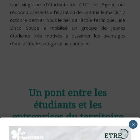
Une vingtaine d’étudiants de l’IUT de Figeac ont
répondu présents à l’invitation de Laetitia le mardi 17
octobre dernier. Sous le hall de l’école technique, une
Disco Soupe a mobilisé un groupe de jeunes
étudiants très motivés à essaimer les avantages
d’une attitude anti-gaspi au quotidien!
Un pont entre les
étudiants et les
entreprises du territoire
×
– La dépêche – 09/08/17