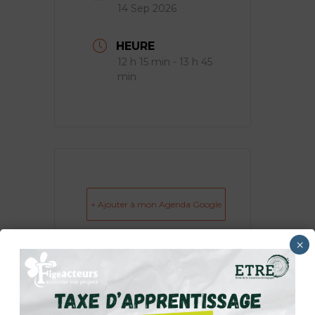
14 Sep 2026
HEURE
12 h 15 min - 13 h 45
min
+ Ajouter à mon Agenda Google
×
+ iCal / Outlook export