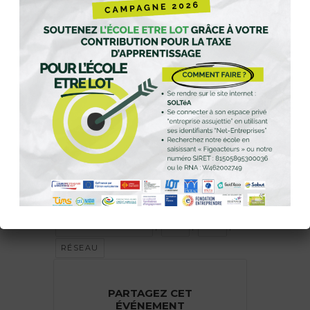
39
3
52
13
JOURS
HEURES
MINUTES
SECONDES
Étiquettes :
,
CRÉATION D'ENTREPRISE
,
,
,
ENTREPRENARIAT
ESS
LOT
RÉSEAU
PARTAGEZ CET
ÉVÉNEMENT