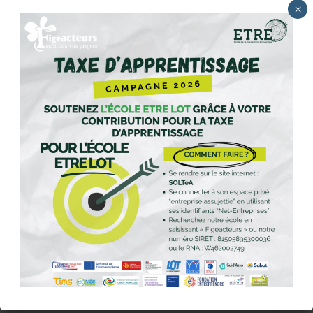
×
Laisser un commentaire
Rejoindre la discussion?
N’hésitez pas à contribuer !
Nom
E-mail
Site web