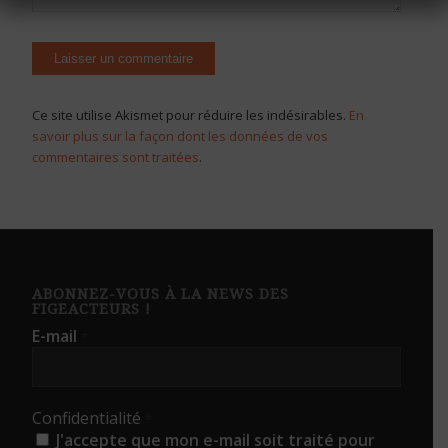
Ce site utilise Akismet pour réduire les indésirables.
En
savoir plus sur la façon dont les données de vos
commentaires sont traitées
.
ABONNEZ-VOUS À LA NEWS DES
FIGEACTEURS !
E-mail
*
Confidentialité
*
J'accepte que mon e-mail soit traité pour