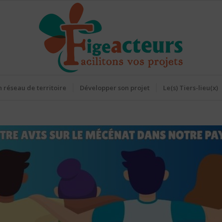
 réseau de territoire
Développer son projet
Le(s) Tiers-lieu(x)