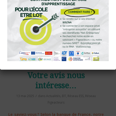
entreprise : une solution
collective pour
simplifier la gestion
/
15 mai 2025
dans
Actualités
,
EIT
,
Non classé
,
Réseau ESS
Lire la suite
Votre avis nous
intéresse…
/
13 mai 2025
dans
Actualités
,
EIT
,
Réseau ESS
,
Réseau
Figeacteurs
Le saviez-vous ?
Selon la banque de France, notre