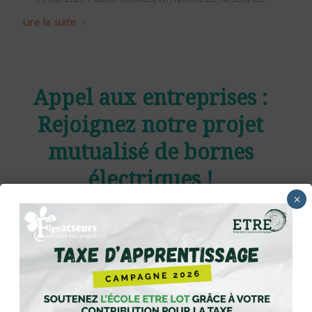
Lire la suite
Appel aux entreprises :
Rejoignez notre projet
mutualisé de bornes
électriques !
×
/
15 mai 2025
dans
Actualités
,
EIT
,
Non classé
,
Réseau ESS
Lire la suite
Compostage en