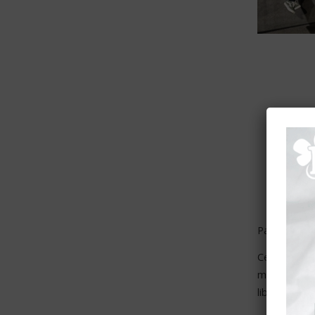
« 
2
Passionnée, 
Celles et c
même entrai
librement e