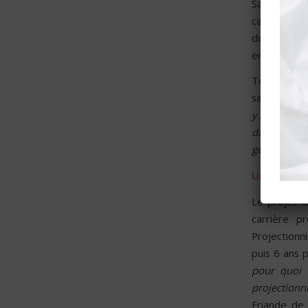
Samedi 30 ma
café en plei
donne envie 
en sirotant 
Tout semble
sans une do
y a encore b
dans mon s
gestion de s
Un projet 
Le projet d
carrière p
Projectionn
puis 6 ans p
pour quoi f
projectionn
Friande de 