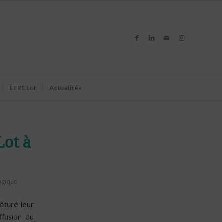
ETRE Lot
Actualités
Lot à
logique
lôturé leur
ffusion du