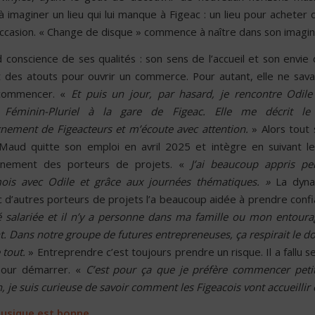
imaginer un lieu qui lui manque à Figeac : un lieu pour acheter d
occasion. « Change de disque » commence à naître dans son imagin
conscience de ses qualités : son sens de l’accueil et son envie
t des atouts pour ouvrir un commerce. Pour autant, elle ne sava
 commencer. «
Et puis un jour, par hasard, je rencontre Odile
Féminin-Pluriel à la gare de Figeac. Elle me décrit le
ement de Figeacteurs et m’écoute avec attention.
» Alors tout 
 Maud quitte son emploi en avril 2025 et intègre en suivant l
nement des porteurs de projets. «
J’ai beaucoup appris pe
ois avec Odile et grâce aux journées thématiques. »
La dyn
 d’autres porteurs de projets l’a beaucoup aidée à prendre conf
é salariée et il n’y a personne dans ma famille ou mon entoura
 Dans notre groupe de futures entrepreneuses, ça respirait le d
 tout.
» Entreprendre c’est toujours prendre un risque. Il a fallu s
pour démarrer. «
C’est pour ça que je préfère commencer peti
, je suis curieuse de savoir comment les Figeacois vont accueillir c
usique est bonne