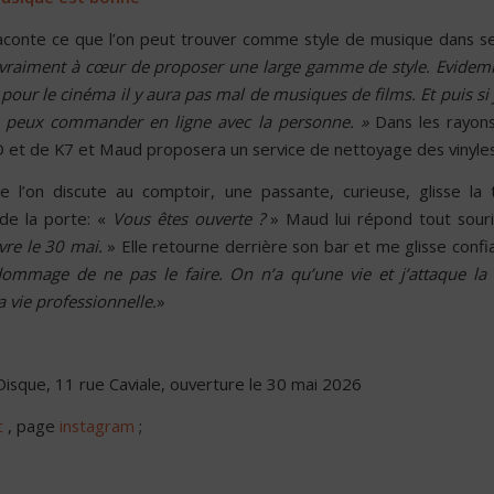
onte ce que l’on peut trouver comme style de musique dans se
ai vraiment à cœur de proposer une large gamme de style. Evide
our le cinéma il y aura pas mal de musiques de films. Et puis si j
je peux commander en ligne avec la personne. »
Dans les rayons,
D et de K7 et Maud proposera un service de nettoyage des vinyles
 l’on discute au comptoir, une passante, curieuse, glisse la
 de la porte: «
Vous êtes ouverte ?
» Maud lui répond tout souri
vre le 30 mai.
» Elle retourne derrière son bar et me glisse confi
dommage de ne pas le faire.
On n’a qu’une vie et j’attaque l
 vie professionnelle.
»
isque, 11 rue Caviale, ouverture le 30 mai 2026
t
, page
instagram
;