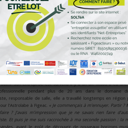
i, elle saute le pas de l’entreprenariat et ouvre sa boutique de 
n cœur de Figeac (11 rue Caviale). L’endroit lui ressemble. C’est 
de passer du temps à farfouiller entre les vinyles, à écouter de 
un verre.
 simple et il y a comme un goût d’évidence dans ce café, mais ce
se de stress : «
A quelques jours de l’ouverture, je ne dors plus tr
eaucoup à faire pour que tout soit prêt. Aujourd’hui, par exemple,
ystème informatique chaque vinyle pour le référencer et fac
tock. C’est long et fastidieux.
».
bien rythmé
’ouvrir son entreprise est survenu il y a un an. Maud a eu un
rofessionnelle pendant plus de 20 ans dans le domaine d
iste, responsable de salle, elle a travaillé longtemps en région 
our l’Astrolabe à Figeac.
« Je commençais à m’ennuyer. Partir ? M
aire ? J’avais m’impression que je ne savais rien faire d’aut
iste. Et puis je me suis raccrochée à ma seconde passion : la 
vinyles, ayant le goût de découvrir de nouveaux horizons musi