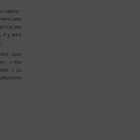
s rayons :
mment avec
e n’ai pas
 il y aura
.
 tête dans
re : «
Pas
ante : «
Ça
a deuxième