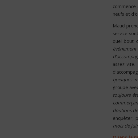
commence à 
neufs et d’
Maud prend 
service son
quel bout
événement 
d’accompagn
assez vite.
d’accompag
quelques m
groupe avec
toujours ét
commerçant.
doutions de
enquêter, 
mois de juin
Quand la m