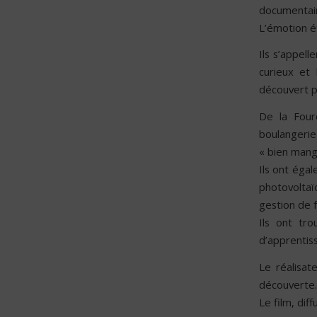
documentair
L’émotion é
Ils s’appell
curieux et 
découvert pl
De la Fourc
boulangerie
« bien mange
Ils ont éga
photovoltaï
gestion de f
Ils ont tr
d’apprentiss
Le réalisat
découverte.
Le film, dif