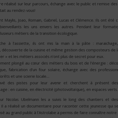
e réalisé sur leur parcours, échange avec le public et remise des
tait au rendez-vous!
ent Maylis, Joao, Romain, Gabriel, Lucas et Clémence. Ils ont été 
bienveillants les uns envers les autres. Pendant leur formatio
usieurs métiers de la transition écologique.
he à l’assiette, ils ont mis la main à la pâte : maraichage
, découverte de la cuisine et même gestion des composteurs de la
r » et les métiers associés n’ont plus de secret pour eux.
lement plongé au cœur des métiers du bois et de l’énergie : déc
que, fabrication d’un four solaire, échange avec des profession
orêts et une scierie locale…
ouvé des pistes pour leur avenir et cherchent à présent des
age : en cuisine, en électricité (photovoltaïque), en espaces verts
eur Nicolas Ubelmann les a suivis le long des chantiers et de
 Il a réalisé un documentaire pour raconter cette jeunesse qui s
fusé au grand public à l’Astrolabe a permis de faire connaître notre