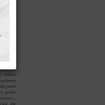
disquaire-
cosy et ça
la musique
 n’est pas
ès bien. Il
 je rentre
iliter ma
e première
u cinéma.
parisienne
ais partir
re qu’être
musique
».
caux, elle