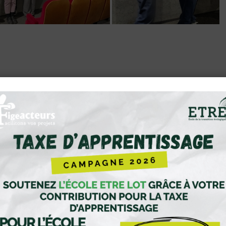
Change de Disque » : un tour ch
Maud
/
6 mai 2026
dans
Accompagnement de projet
,
Actualités
,
Réseau Figeacteurs
intrépide, joyeuse.
eux qui passeront la porte de sa boutique, ressentiront certa
n que j’ai eu à papoter avec Maud. C’est ce qu’elle aime Ma
t apprendre des uns des autres.