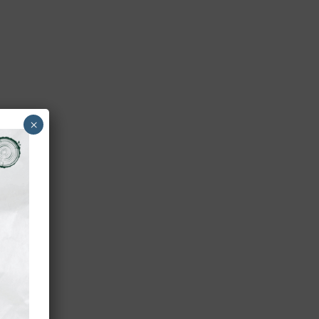
×
ez
inement ce
ud: parler