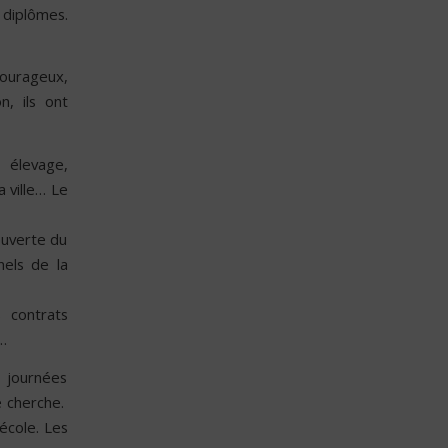
 diplômes.
courageux,
n, ils ont
, élevage,
 ville… Le
ouverte du
nels de la
 contrats
…
s journées
e cherche.
 école. Les