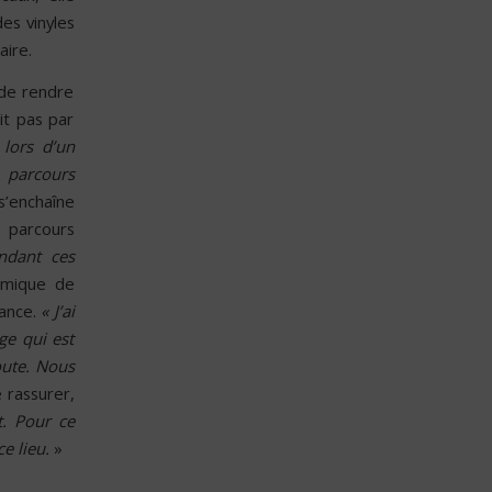
es vinyles
aire.
 de rendre
it pas par
 lors d’un
 parcours
s’enchaîne
e parcours
ndant ces
amique de
iance.
« J’ai
ge qui est
oute. Nous
e rassurer,
t. Pour ce
e lieu.
»