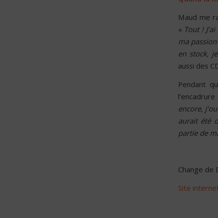
Maud me rac
«
Tout ! J’
ma passion p
en stock, 
aussi des C
Pendant que
l’encadrure
encore, j’ou
aurait été 
partie de ma
Change de D
Site interne